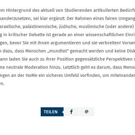
em Hintergrund des aktuell von Studierenden artikulierten Bedürfni
nanderzusetzen, sei klar ergänzt: Der Rahmen eines fairen Umgang
israelische, palästinensische, jüdische, muslimische (oder ander
g in kritischer Debatte ist gerade an einer wissenschaftlichen Ein
gen, bevor Sie mit ihnen argumentieren und sie verbreiten! Vorve
n dazu, dass Menschen „mundtot“ gemacht werden und keine Disku
dann laden Sie auch zu Ihrer Position gegensätzliche Perspektiven
eine neutrale Moderation hinzu. Letztlich geht es darum, dass M
ngen an der HoMe ein sicheres Umfeld vorfinden, um miteinander z
en.
TEILEN