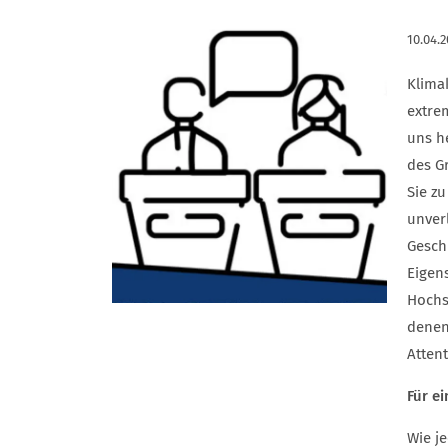
10.04.
Klimak
extrem
uns he
des G
Sie zu
unver
Geschl
Eigen
Hochsc
denen
Atten
Für e
Wie j