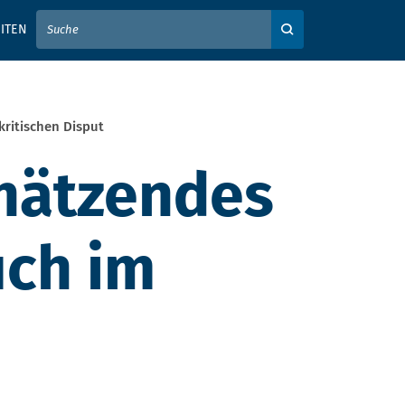
IER IHREN SUCHBEGRIFF EIN
ITEN
Auf der Webseite su
kritischen Disput
chätzendes
uch im