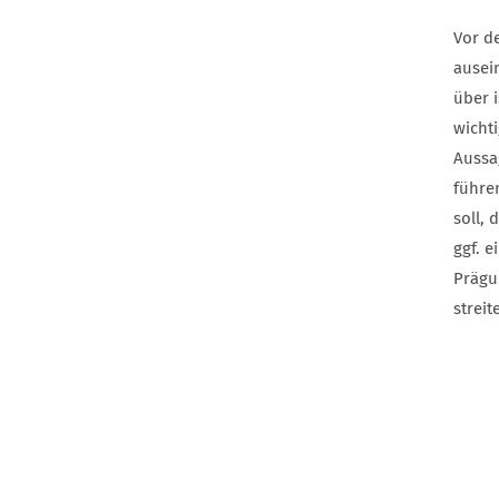
Vor d
ausei
über 
wichti
Aussa
führe
soll, 
ggf. 
Prägu
streit