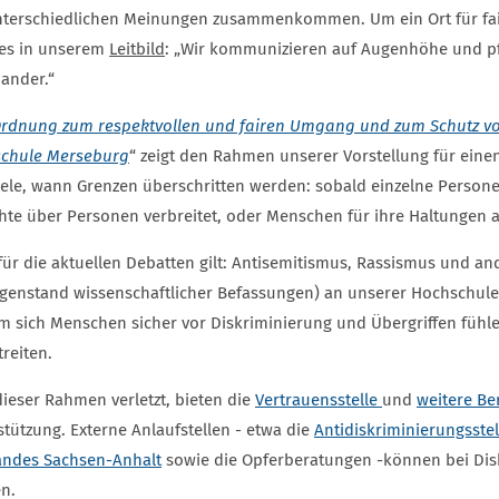
nterschiedlichen Meinungen zusammenkommen. Um ein Ort für faire
 es in unserem
Leitbild
: „Wir kommunizieren auf Augenhöhe und pf
nander.“
rdnung zum respektvollen und fairen Umgang und zum Schutz vo
chule Merseburg
“ zeigt den Rahmen unserer Vorstellung für ein
iele, wann Grenzen überschritten werden: sobald einzelne Perso
hte über Personen verbreitet, oder Menschen für ihre Haltungen a
für die aktuellen Debatten gilt: Antisemitismus, Rassismus und 
egenstand wissenschaftlicher Befassungen) an unserer Hochschule k
m sich Menschen sicher vor Diskriminierung und Übergriffen fühle
reiten.
dieser Rahmen verletzt, bieten die
Vertrauensstelle
und
weitere B
stützung. Externe Anlaufstellen - etwa die
Antidiskriminierungsste
andes Sachsen-Anhalt
sowie die Opferberatungen -können bei Di
n.