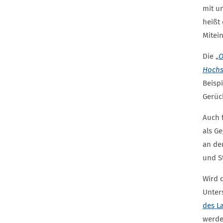
mit u
heißt
Mitei
Die „
O
Hochs
Beisp
Gerüc
Auch 
als G
an de
und St
Wird 
Unter
des L
werde