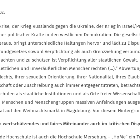
2025
rise, der Krieg Russlands gegen die Ukraine, der Krieg in Israel/P
er politischer Kräfte in den westlichen Demokratien: Die gesellsc
raus, bringt unterschiedliche Haltungen hervor und lädt zu Disput 
rundgesetzes sowohl Verpflichtung als auch Grenzziehung verbund
 achten und zu schützen ist Verpflichtung aller staatlichen Gewal
letzlichen und unveräußerlichen Menschenrechten (…).“ Abwertu
echts, ihrer sexuellen Orientierung, ihrer Nationalität, ihres Gla
schaft oder Zuschreibung auch immer entgegenzutreten, betrachte
hulen als staatliche Institutionen und als Orte freier Wissenschaft
 Menschen und Menschengruppen massiven Anfeindungen ausgeset
tat auf den Weihnachtsmarkt in Magdeburg. Vor diesem Hintergru
in wertschätzendes und faires Miteinander auch im kritischen Dis
ede Hochschule ist auch die Hochschule Merseburg – „HoMe“ ein Tei