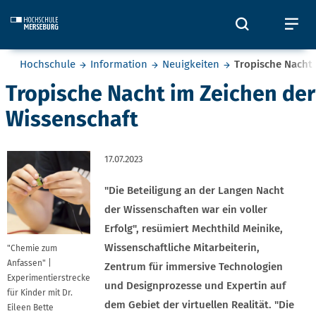
Skip to main content
Öffnet und
Öf
Sie befinden sich hier:
Hochschule
Information
Neuigkeiten
Tropische Nacht 
Tropische Nacht im Zeichen der
Wissenschaft
17.07.2023
"Die Beteiligung an der Langen Nacht
der Wissenschaften war ein voller
Erfolg", resümiert Mechthild Meinike,
Wissenschaftliche Mitarbeiterin,
"Chemie zum
Anfassen" |
Zentrum für immersive Technologien
Experimentierstrecke
und Designprozesse und Expertin auf
für Kinder mit Dr.
dem Gebiet der virtuellen Realität. "Die
Eileen Bette