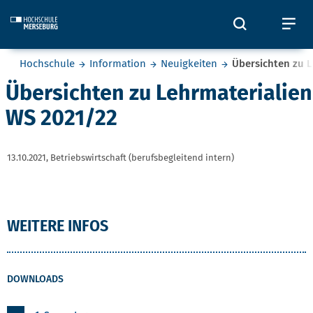
Skip to main content
Öffnet und
Öf
Sie befinden sich hier:
Hochschule
Information
Neuigkeiten
Übersichten zu 
Übersichten zu Lehrmaterialien
WS 2021/22
13.10.2021,
Betriebswirtschaft (berufsbegleitend intern)
WEITERE INFOS
DOWNLOADS