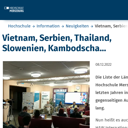
Skip to main content
Sie befinden sich hier:
Hochschule
Information
Neuigkeiten
Vietnam, Serbie
Vietnam, Serbien, Thailand,
Slowenien, Kambodscha…
08.12.2022
Die Liste der Lä
Hochschule Mers
letzten Jahren i
gegenseitigen Au
lang.
Nun heißt es auc
HAW.Internation