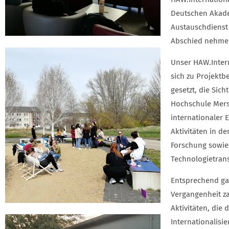
Deutschen Akad
Austauschdienst
Abschied nehme
Unser HAW.Inter
sich zu Projektb
gesetzt, die Sich
Hochschule Mers
internationaler 
Aktivitäten in d
Forschung sowie
Technologietrans
Entsprechend ga
Vergangenheit za
Aktivitäten, die d
Internationalis