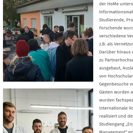
der HoMe unters
Informationsmate
Studierende, Pr
Forschende wur
verschiedene Ve
z.B. als Vernetzu
Darüber hinaus 
zu Partnerhochs
ausgebaut, Ausl
von Hochschula
Gegenbesuche v
Gästen wurden ak
wurden fachspez
internationale V
realisiert und de
Studiengang „En
Management“ erf