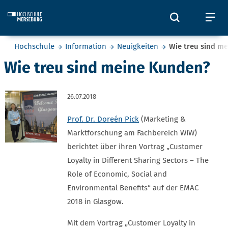
Skip to main content
Öffnet und
Öf
Sie befinden sich hier:
Hochschule
Information
Neuigkeiten
Wie treu sind m
Wie treu sind meine Kunden?
26.07.2018
Prof. Dr. Doreén Pick
(Marketing &
Marktforschung am Fachbereich WIW)
berichtet über ihren Vortrag „Customer
Loyalty in Different Sharing Sectors – The
Role of Economic, Social and
Environmental Benefits“ auf der EMAC
2018 in Glasgow.
Mit dem Vortrag „Customer Loyalty in