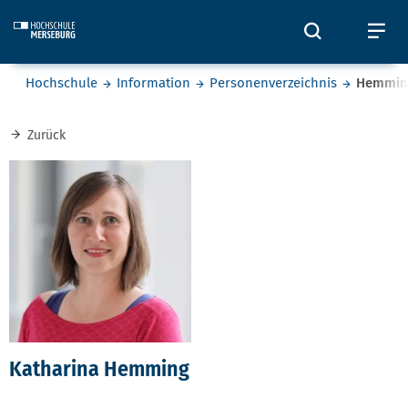
Skip to main content
Öffnet und
Öf
Sie befinden sich hier:
Hochschule
Information
Personenverzeichnis
Hemmin
Zurück
Katharina Hemming