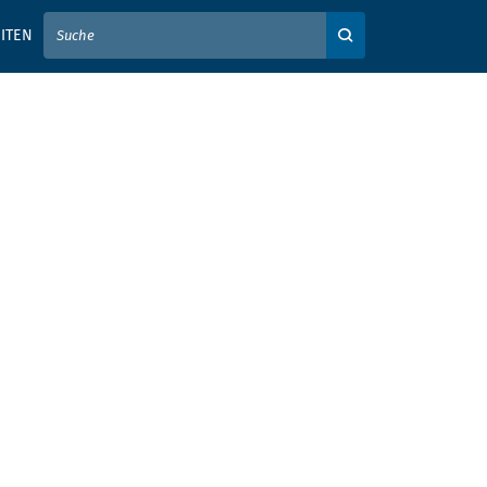
IER IHREN SUCHBEGRIFF EIN
ITEN
Auf der Webseite su