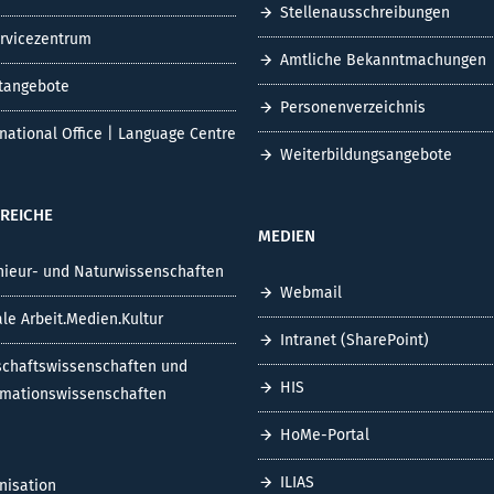
Stellenausschreibungen
ervicezentrum
Amtliche Bekanntmachungen
tangebote
Personenverzeichnis
rnational Office | Language Centre
Weiterbildungsangebote
REICHE
MEDIEN
nieur- und Naturwissenschaften
Webmail
ale Arbeit.Medien.Kultur
Intranet (SharePoint)
schaftswissenschaften und
HIS
rmationswissenschaften
HoMe-Portal
ILIAS
nisation