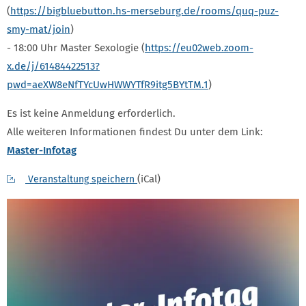
(
https://bigbluebutton.hs-merseburg.de/rooms/quq-puz-
smy-mat/join
)
- 18:00 Uhr Master Sexologie (
https://eu02web.zoom-
x.de/j/61484422513?
pwd=aeXW8eNfTYcUwHWWYTfR9itg5BYtTM.1
)
Es ist keine Anmeldung erforderlich.
Alle weiteren Informationen findest Du unter dem Link:
Master-Infotag
(iCal)
Veranstaltung speichern