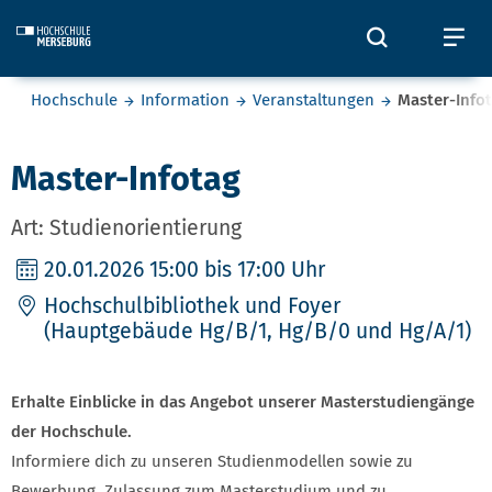
Skip to main content
Öffnet und
Öf
Sie befinden sich hier:
Hochschule
Information
Veranstaltungen
Master-Info
Master-Infotag
Art: Studienorientierung
20.01.2026
15:00 bis 17:00 Uhr
Hochschulbibliothek und Foyer
(Hauptgebäude Hg/B/1, Hg/B/0 und Hg/A/1)
Erhalte Einblicke in das Angebot unserer Masterstudiengänge
der Hochschule.
Informiere dich zu unseren Studienmodellen sowie zu
Bewerbung, Zulassung zum Masterstudium und zu