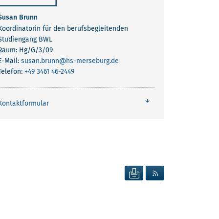
Susan Brunn
Koordinatorin für den berufsbegleitenden
Studiengang BWL
Raum: Hg/G/3/09
E-Mail:
susan.brunn
@hs-merseburg.de
Telefon:
+49 3461 46-2449
Kontaktformular
SEITE DRUCKEN
RSS FEED ANZEIG