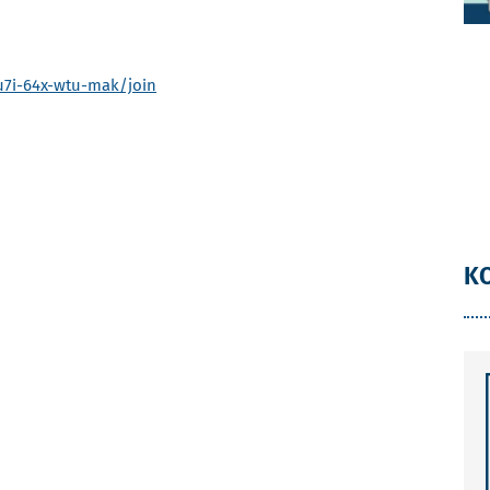
u7i-64x-wtu-mak/join
K