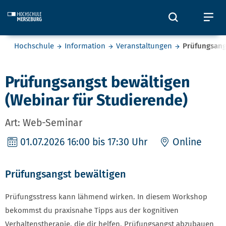
Skip to main content
Öffnet und
Öf
Sie befinden sich hier:
Hochschule
Information
Veranstaltungen
Prüfungsang
Prüfungsangst bewältigen
(Webinar für Studierende)
Art: Web-Seminar
01.07.2026
16:00 bis 17:30 Uhr
Online
Prüfungsangst bewältigen
Prüfungsstress kann lähmend wirken. In diesem Workshop
bekommst du praxisnahe Tipps aus der kognitiven
Verhaltenstherapie, die dir helfen, Prüfungsangst abzubauen