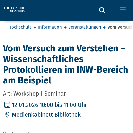
Skip to main content
Öffnet und
Öf
Sie befinden sich hier:
Hochschule
Information
Veranstaltungen
Vom Versuch
Vom Versuch zum Verstehen –
Wissenschaftliches
Protokollieren im INW-Bereich
am Beispiel
Art: Workshop | Seminar
12.01.2026
10:00 bis 11:00 Uhr
Medienkabinett Bibliothek