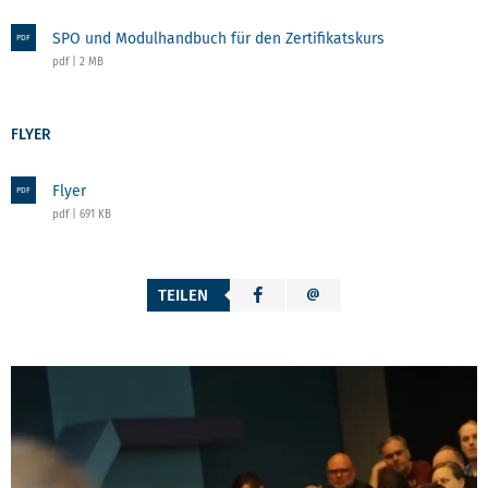
SPO und Modulhandbuch für den Zertifikatskurs
PDF
pdf | 2 MB
FLYER
Flyer
PDF
pdf | 691 KB
TEILEN