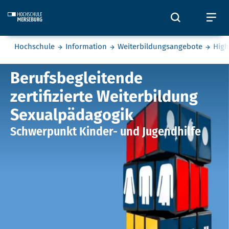
Skip to main content
Öffnet und
Öf
Sie befinden sich hier:
Hochschule
Information
Weiterbildungsangebote
High
zertifizierte Weiterbildung Sex
Berufsbegleitende
zertifizierte Weiterbildung
Sexualpädagogik
Schwerpunkt Kinder- und Jugendhilfe