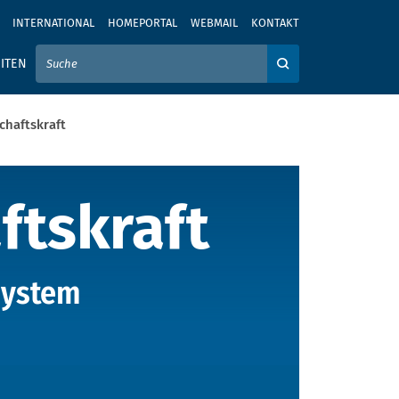
INTERNATIONAL
HOMEPORTAL
WEBMAIL
KONTAKT
IER IHREN SUCHBEGRIFF EIN
ITEN
Auf der Webseite su
chaftskraft
tskraft
ftskraft
system