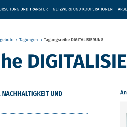
GEBEN SIE H
ORSCHUNG UND TRANSFER
NETZWERK UND KOOPERATIONEN
ARBE
ngebote
Tagungen
Tagungsreihe DIGITALISIERUNG
ihe DIGITALIS
An
CK AUF DIE ARBEIT – ERFAHRUNGEN AUS SICH
T, NACHHALTIGKEIT UND