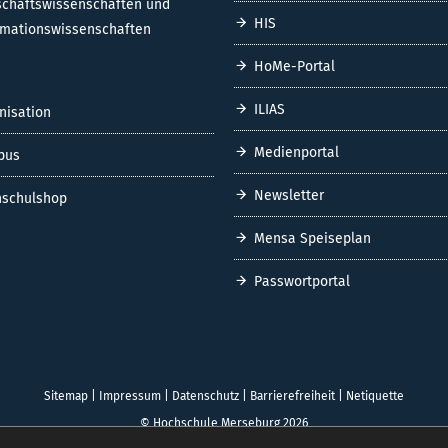
schaftswissenschaften und
HIS
rmationswissenschaften
HoMe-Portal
ILIAS
nisation
Medienportal
pus
Newsletter
schulshop
Mensa Speiseplan
Passwortportal
Sitemap
|
Impressum
|
Datenschutz
|
Barrierefreiheit
|
Netiquette
© Hochschule Merseburg 2026