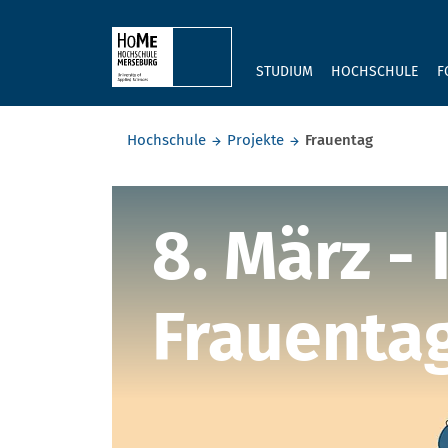
Skip to main content
STUDIUM
HOCHSCHULE
F
Sie befinden sich hier:
Hochschule
Projekte
Frauentag
Frauentag
8. März -
Frauenta