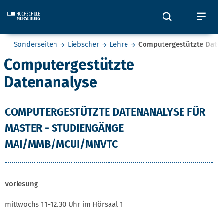
Skip to main content
Öffnet und
Öf
Sie befinden sich hier:
Sonderseiten
Liebscher
Lehre
Computergestützte Dat
Computergestützte
Datenanalyse
COMPUTERGESTÜTZTE DATENANALYSE FÜR
MASTER - STUDIENGÄNGE
MAI/MMB/MCUI/MNVTC
Vorlesung
mittwochs 11-12.30 Uhr im Hörsaal 1