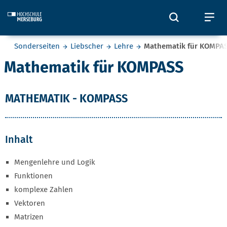
Skip to main content
Öffnet und
Öf
Sie befinden sich hier:
Sonderseiten
Liebscher
Lehre
Mathematik für KOMPA
Mathematik für KOMPASS
MATHEMATIK - KOMPASS
Inhalt
Mengenlehre und Logik
Funktionen
komplexe Zahlen
Vektoren
Matrizen