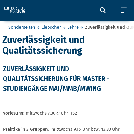
Skip to main content
Öffnet und
Öf
Sie befinden sich hier:
Sonderseiten
Liebscher
Lehre
Zuverlässigkeit und Qua
Zuverlässigkeit und
Qualitätssicherung
ZUVERLÄSSIGKEIT UND
QUALITÄTSSICHERUNG FÜR MASTER -
STUDIENGÄNGE MAI/MMB/MWING
Vorlesung:
mittwochs 7.30-9 Uhr HS2
Praktika in 2 Gruppen:
mittwochs 9.15 Uhr bzw. 13.30 Uhr