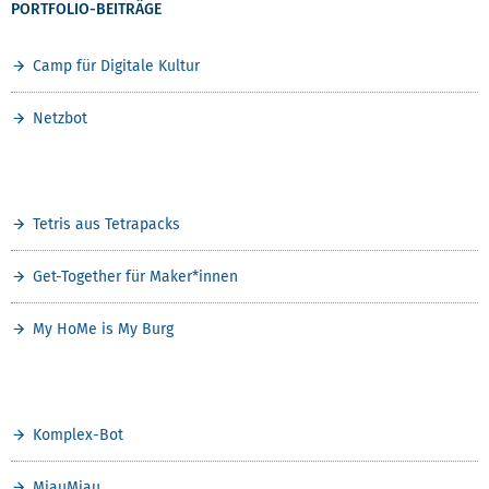
PORTFOLIO-BEITRÄGE
INHALTSVERZEICHNIS PORTFOLIO
Camp für Digitale Kultur
Netzbot
Tetris aus Tetrapacks
Get-Together für Maker*innen
My HoMe is My Burg
Komplex-Bot
MiauMiau