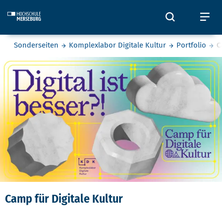
Skip to main content
Öffnet und
Öf
Sie befinden sich hier:
Sonderseiten
Komplexlabor Digitale Kultur
Portfolio
C
Camp für Digitale Kultur
Camp für Digitale Kultur