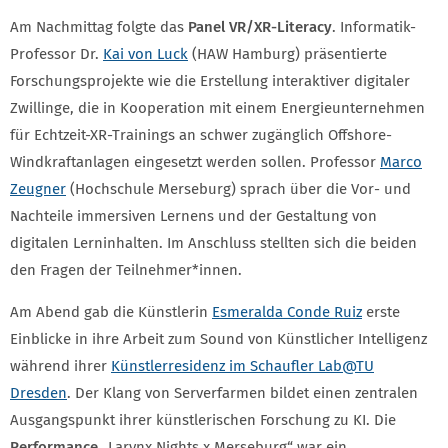
Am Nachmittag folgte das
Panel VR/XR-Literacy
. Informatik-
Professor Dr.
Kai von Luck
(HAW Hamburg) präsentierte
Forschungsprojekte wie die Erstellung interaktiver digitaler
Zwillinge, die in Kooperation mit einem Energieunternehmen
für Echtzeit-XR-Trainings an schwer zugänglich Offshore-
Windkraftanlagen eingesetzt werden sollen. Professor
Marco
Zeugner
(Hochschule Merseburg) sprach über die Vor- und
Nachteile immersiven Lernens und der Gestaltung von
digitalen Lerninhalten. Im Anschluss stellten sich die beiden
den Fragen der Teilnehmer*innen.
Am Abend gab die Künstlerin
Esmeralda Conde Ruiz
erste
Einblicke in ihre Arbeit zum Sound von Künstlicher Intelligenz
während ihrer
Künstlerresidenz im Schaufler Lab@TU
Dresden
. Der Klang von Serverfarmen bildet einen zentralen
Ausgangspunkt ihrer künstlerischen Forschung zu KI. Die
Performance
„Larynx Nights x Merseburg“ war ein