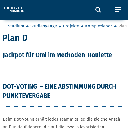
Skip to main content
Öffnet und
Öf
Sie befinden sich hier:
Studium
Studiengänge
Projekte
Komplexlabor
Plan
Plan D
Jackpot für Omi im Methoden-Roulette
DOT-VOTING – EINE ABSTIMMUNG DURCH
PUNKTEVERGABE
Beim Dot-Voting erhält jedes Teammitglied die gleiche Anzahl
an Punktaufklebern, die auf die jeweils favorisierten