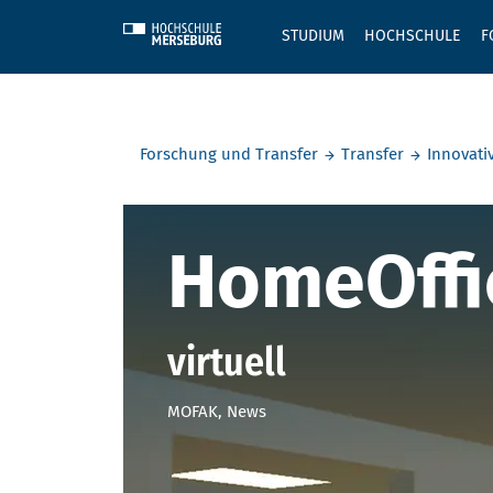
Skip to main content
STUDIUM
HOCHSCHULE
F
Sie befinden sich hier:
Forschung und Transfer
Transfer
Innovati
HomeOffice
HomeOffi
virtuell
MOFAK, News