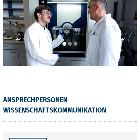
Vorheriges Element
Vorhe
ANSPRECHPERSONEN
WISSENSCHAFTSKOMMUNIKATION