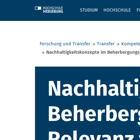
Skip to main content
STUDIUM
HOCHSCHULE
F
Sie befinden sich hier:
Forschung und Transfer
Transfer
Kompeten
Nachhaltigkeitskonzepte im Beherbergungsg
Nachhaltig
Nachhalt
Beherber
Relevanz 