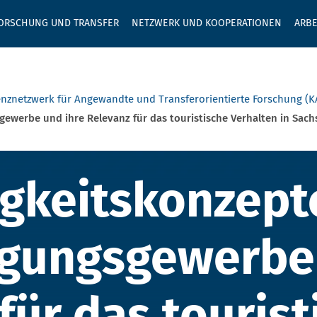
GEBEN SIE H
ORSCHUNG UND TRANSFER
NETZWERK UND KOOPERATIONEN
ARBE
znetzwerk für Angewandte und Transferorientierte Forschung (K
ewerbe und ihre Relevanz für das touristische Verhalten in Sac
keitskonzepte 
igkeitskonzept
gungsgewerbe 
für das tourist