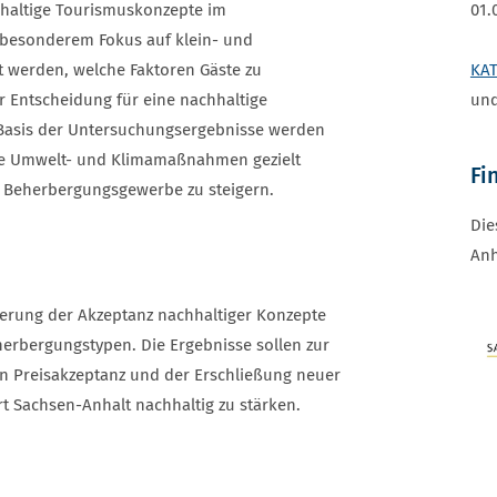
hhaltige Tourismuskonzepte im
01.
besonderem Fokus auf klein- und
t werden, welche Faktoren Gäste zu
KAT
 Entscheidung für eine nachhaltige
und
f Basis der Untersuchungsergebnisse werden
nde Umwelt- und Klimamaßnahmen gezielt
Fi
m Beherbergungsgewerbe zu steigern.
Die
Anh
gerung der Akzeptanz nachhaltiger Konzepte
erbergungstypen. Die Ergebnisse sollen zur
n Preisakzeptanz und der Erschließung neuer
 Sachsen-Anhalt nachhaltig zu stärken.