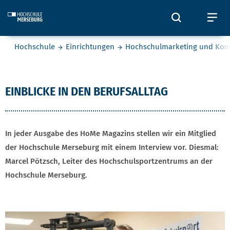
Skip to main content
Öffnet und
Öf
Sie befinden sich hier:
Hochschule
Einrichtungen
Hochschulmarketing und Ko
Marcel Pötzsch
EINBLICKE IN DEN BERUFSALLTAG
In jeder Ausgabe des HoMe Magazins stellen wir ein Mitglied
der Hochschule Merseburg mit einem Interview vor. Diesmal:
Marcel Pötzsch, Leiter des Hochschulsportzentrums an der
Hochschule Merseburg.