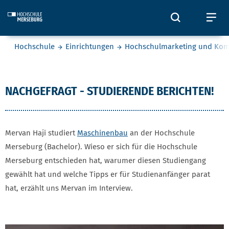
Skip to main content
Öffnet und
Öf
Sie befinden sich hier:
Hochschule
Einrichtungen
Hochschulmarketing und Ko
Mervan Haji
NACHGEFRAGT - STUDIERENDE BERICHTEN!
Mervan Haji studiert
Maschinenbau
an der Hochschule
Merseburg (Bachelor). Wieso er sich für die Hochschule
Merseburg entschieden hat, warumer diesen Studiengang
gewählt hat und welche Tipps er für Studienanfänger parat
hat, erzählt uns Mervan im Interview.