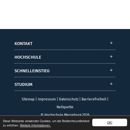
KONTAKT
HOCHSCHULE
SCHNELLEINSTIEG
STUDIUM
Sitemap
|
Impressum
|
Datenschutz
|
Barrierefreiheit
|
Netiquette
© Hochschule Merseburg 2026
Diese Webseite verwendet Cookies, um die Bedienfreundlichkeit
OK!
zu erhöhen.
Weitere Informationen.