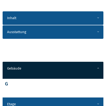
AKKORDEON
Inhalt
Ausstattung
RAUM UND ANSPRECHPARTNER
Gebäude
G
Etage