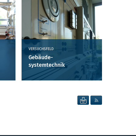
VERSUCHSFELD
Gebäude-
systemtechnik
SEITE DRUCKEN
RSS FEED ANZEIG