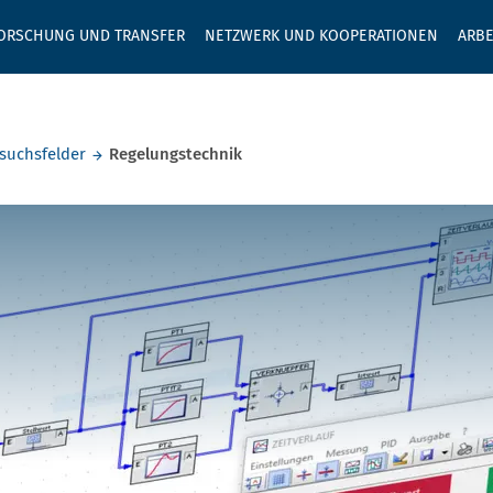
GEBEN SIE H
ORSCHUNG UND TRANSFER
NETZWERK UND KOOPERATIONEN
ARBE
suchsfelder
Regelungstechnik
technik