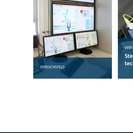
VERS
Ste
tec
VERSUCHSFELD