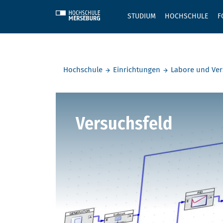
Skip to main content
STUDIUM
HOCHSCHULE
F
Sie befinden sich hier:
Hochschule
Einrichtungen
Labore und Ver
Regelungs
Versuchsfeld