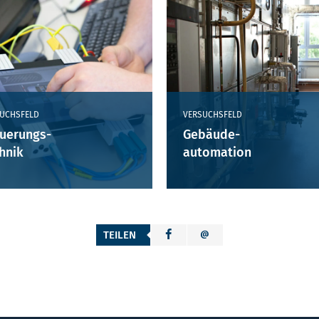
UCHSFELD
VERSUCHSFELD
uerungs-
Gebäude-
hnik
automation
TEILEN