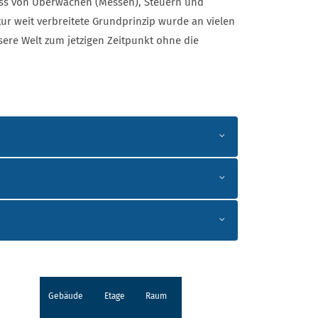
zess von Überwachen (Messen), Steuern und
tur weit verbreitete Grundprinzip wurde an vielen
sere Welt zum jetzigen Zeitpunkt ohne die
Gebäude
Etage
Raum