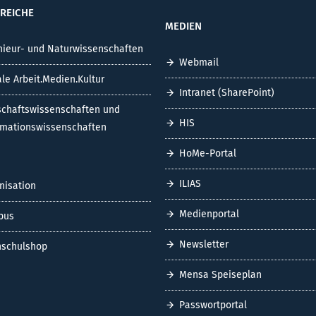
REICHE
MEDIEN
nieur- und Naturwissenschaften
Webmail
ale Arbeit.Medien.Kultur
Intranet (SharePoint)
schaftswissenschaften und
HIS
rmationswissenschaften
HoMe-Portal
ILIAS
nisation
Medienportal
pus
Newsletter
schulshop
Mensa Speiseplan
Passwortportal