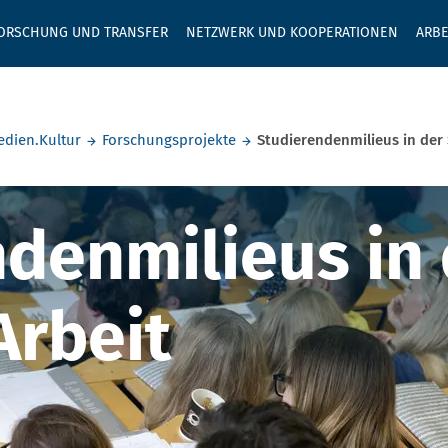
GEBEN SIE H
ORSCHUNG UND TRANSFER
NETZWERK UND KOOPERATIONEN
ARBE
edien.Kultur
Forschungsprojekte
Studierendenmilieus in der 
enmilieus in d
denmilieus in 
Arbeit