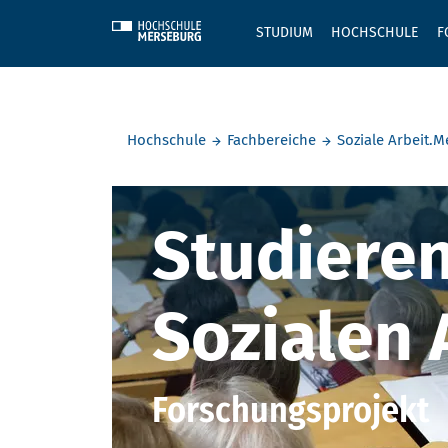
Skip to main content
STUDIUM
HOCHSCHULE
F
Sie befinden sich hier:
Hochschule
Fachbereiche
Soziale Arbeit.M
Studierend
Studieren
Sozialen 
Forschungsprojekt