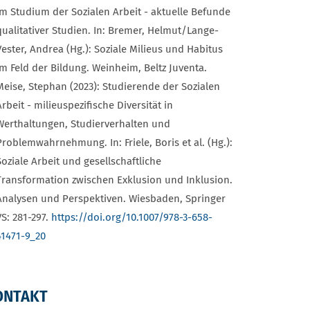
im Studium der Sozialen Arbeit - aktuelle Befunde
qualitativer Studien. In: Bremer, Helmut/Lange-
Vester, Andrea (Hg.): Soziale Milieus und Habitus
im Feld der Bildung. Weinheim, Beltz Juventa.
Meise, Stephan (2023): Studierende der Sozialen
Arbeit - milieuspezifische Diversität in
Werthaltungen, Studierverhalten und
Problemwahrnehmung. In: Friele, Boris et al. (Hg.):
Soziale Arbeit und gesellschaftliche
Transformation zwischen Exklusion und Inklusion.
Analysen und Perspektiven. Wiesbaden, Springer
VS: 281-297.
https://doi.org/10.1007/978-3-658-
41471-9_20
ONTAKT