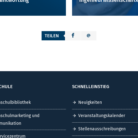
antwortung
Ingenieurwissenschaft
TEILEN
CHULE
SCHNELLEINSTIEG
schulbibliothek
Neuigkeiten
schulmarketing und
Veranstaltungskalender
unikation
Stellenausschreibungen
ervicezentrum