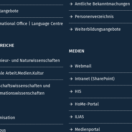
Amtliche Bekanntmachungen
tangebote
Personenverzeichnis
rnational Office | Language Centre
Weiterbildungsangebote
REICHE
MEDIEN
nieur- und Naturwissenschaften
Webmail
ale Arbeit.Medien.Kultur
Intranet (SharePoint)
schaftswissenschaften und
HIS
rmationswissenschaften
HoMe-Portal
ILIAS
nisation
Medienportal
pus