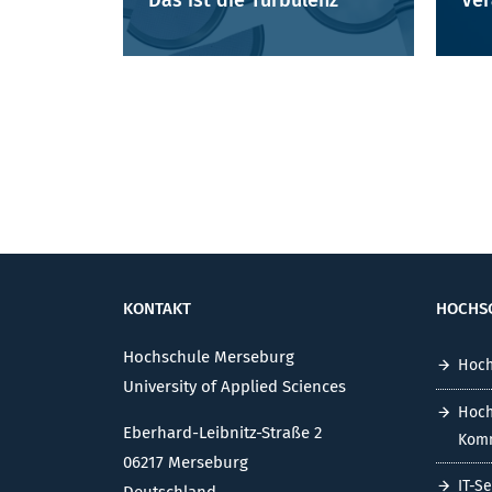
Das ist die Turbulenz
Ver
KONTAKT
HOCHS
Hochschule Merseburg
Hoch
University of Applied Sciences
Hoch
Eberhard-Leibnitz-Straße 2
Komm
06217 Merseburg
IT-S
Deutschland