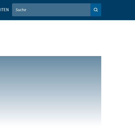
IER IHREN SUCHBEGRIFF EIN
ITEN
Auf der Webseite su
 durch KI