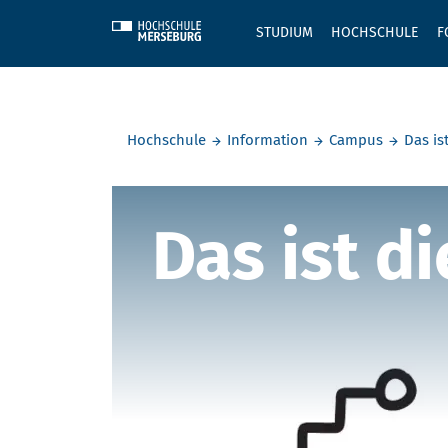
Skip to main content
STUDIUM
HOCHSCHULE
F
Sie befinden sich hier:
Hochschule
Information
Campus
Das is
V. Erweiter
Das ist d