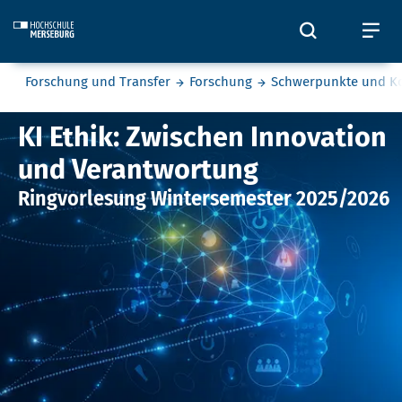
Skip to main content
Öffnet und
Öf
Sie befinden sich hier:
Forschung und Transfer
Forschung
Schwerpunkte und K
Ringvorlesung Digitaler Wandel
KI Ethik: Zwischen Innovation
und Verantwortung
Ringvorlesung Wintersemester 2025/2026