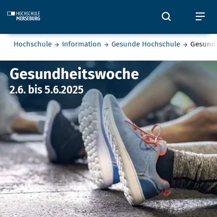
Skip to main content
Öffnet und
Öf
Sie befinden sich hier:
Hochschule
Information
Gesunde Hochschule
Gesund
Gesundheitswoche
Gesundheitswoche
2.6. bis 5.6.2025