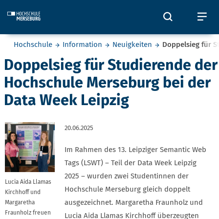
Skip to main content
Öffnet und
Öf
Sie befinden sich hier:
Hochschule
Information
Neuigkeiten
Doppelsieg für S
Doppelsieg für Studierende der
Hochschule Merseburg bei der
Data Week Leipzig
20.06.2025
Im Rahmen des 13. Leipziger Semantic Web
Tags (LSWT) – Teil der Data Week Leipzig
2025 – wurden zwei Studentinnen der
Lucia Aida Llamas
Hochschule Merseburg gleich doppelt
Kirchhoff und
ausgezeichnet. Margaretha Fraunholz und
Margaretha
Fraunholz freuen
Lucia Aida Llamas Kirchhoff überzeugten