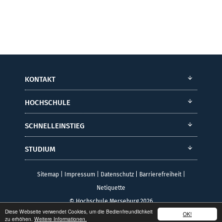
KONTAKT
HOCHSCHULE
SCHNELLEINSTIEG
STUDIUM
Sitemap
|
Impressum
|
Datenschutz
|
Barrierefreiheit
|
Netiquette
© Hochschule Merseburg 2026
Diese Webseite verwendet Cookies, um die Bedienfreundlichkeit
OK!
zu erhöhen.
Weitere Informationen.