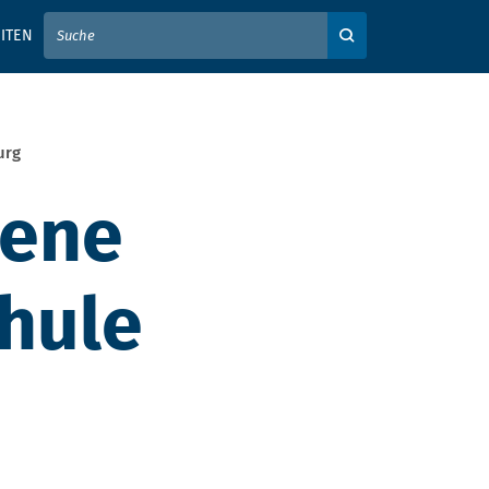
IER IHREN SUCHBEGRIFF EIN
ITEN
Auf der Webseite su
urg
dene
hule