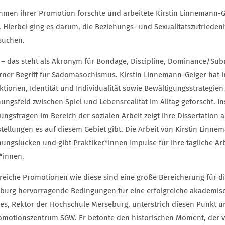
hmen ihrer Promotion forschte und arbeitete Kirstin Linnemann
 Hierbei ging es darum, die Beziehungs- und Sexualitätszufrieden
suchen.
– das steht als Akronym für Bondage, Discipline, Dominance/Sub
ner Begriff für Sadomasochismus. Kirstin Linnemann-Geiger hat
aktionen, Identität und Individualität sowie Bewältigungsstrategi
ungsfeld zwischen Spiel und Lebensrealität im Alltag geforscht. In
ngsfragen im Bereich der sozialen Arbeit zeigt ihre Dissertation au
tellungen es auf diesem Gebiet gibt. Die Arbeit von Kirstin Linnem
hungslücken und gibt Praktiker*innen Impulse für ihre tägliche Arb
t*innen.
greiche Promotionen wie diese sind eine große Bereicherung für d
burg hervorragende Bedingungen für eine erfolgreiche akademische
es, Rektor der Hochschule Merseburg, unterstrich diesen Punkt u
omotionszentrum SGW. Er betonte den historischen Moment, der vo