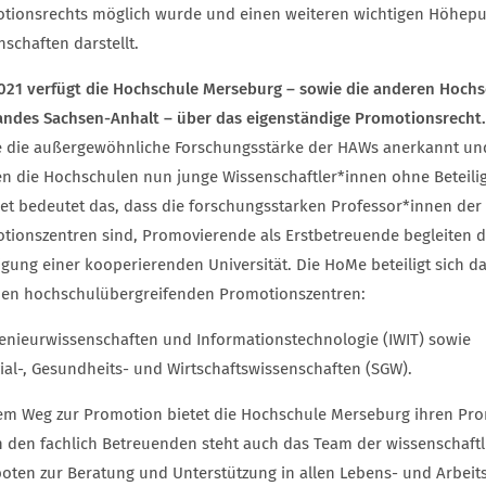
tionsrechts möglich wurde und einen weiteren wichtigen Höhepu
schaften darstellt.
2021 verfügt die Hochschule Merseburg – sowie die anderen Hoc
andes Sachsen-Anhalt – über das eigenständige Promotionsrecht.
 die außergewöhnliche Forschungsstärke der HAWs anerkannt und
n die Hochschulen nun junge Wissenschaftler*innen ohne Beteiligu
et bedeutet das, dass die forschungsstarken Professor*innen der 
tionszentren sind, Promovierende als Erstbetreuende begleiten d
ligung einer kooperierenden Universität. Die HoMe beteiligt sich 
den hochschulübergreifenden Promotionszentren:
enieurwissenschaften und Informationstechnologie (IWIT) sowie
ial-, Gesundheits- und Wirtschaftswissenschaften (SGW).
em Weg zur Promotion bietet die Hochschule Merseburg ihren Pr
 den fachlich Betreuenden steht auch das Team der wissenschaf
oten zur Beratung und Unterstützung in allen Lebens- und Arbei