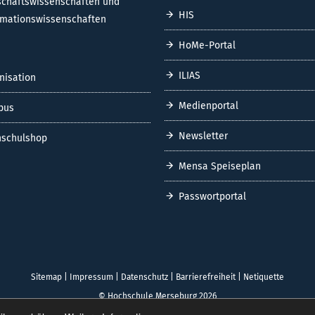
schaftswissenschaften und
HIS
rmationswissenschaften
HoMe-Portal
ILIAS
nisation
Medienportal
pus
Newsletter
schulshop
Mensa Speiseplan
Passwortportal
Sitemap
|
Impressum
|
Datenschutz
|
Barrierefreiheit
|
Netiquette
© Hochschule Merseburg 2026