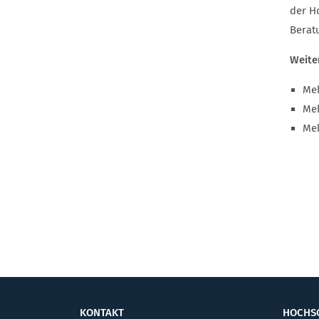
der H
Berat
Weite
Me
Me
Me
KONTAKT
HOCHS