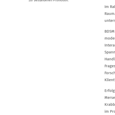
zur bestandenen Promotion.
Im Ra
Raum.
unter
BDSM 
moder
Inter
Spann
Handlu
Frages
Forsc
Klien
Erfol
Merse
Krabb
im Pr