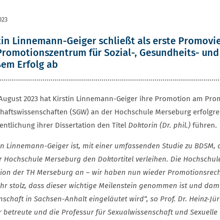
023
tin Linnemann-Geiger schließt als erste Promov
romotionszentrum für Sozial-, Gesundheits- und
em Erfolg ab
................................................................................................................
August 2023 hat Kirstin Linnemann-Geiger ihre Promotion am Pro
chaftswissenschaften (SGW) an der Hochschule Merseburg erfolgrei
entlichung ihrer Dissertation den Titel
Doktorin (Dr. phil.)
führen.
tin Linnemann-Geiger ist, mit einer umfassenden Studie zu BDSM, 
r Hochschule Merseburg den Doktortitel verleihen.
Die Hochschule
tion der TH Merseburg an – wir haben nun wieder Promotionsrecht
ehr stolz, dass dieser wichtige Meilenstein genommen ist und da
nschaft in Sachsen-Anhalt eingeläutet wird“, so Prof. Dr. Heinz-J
r betreute und die Professur für Sexualwissenschaft und Sexuelle