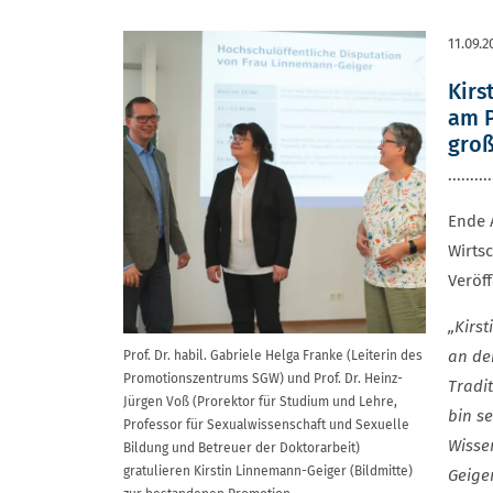
11.09.2
Kirs
am P
groß
..........
Ende 
Wirts
Veröff
„Kirs
an de
Prof. Dr. habil. Gabriele Helga Franke (Leiterin des
Promotionszentrums SGW) und Prof. Dr. Heinz-
Tradi
Jürgen Voß (Prorektor für Studium und Lehre,
bin s
Professor für Sexualwissenschaft und Sexuelle
Wisse
Bildung und Betreuer der Doktorarbeit)
gratulieren Kirstin Linnemann-Geiger (Bildmitte)
Geige