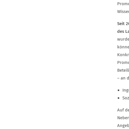
Promo
Wissen
Seit 
des L
wurde
könne
Konkr
Promo
Betei
– an 
Ing
Soz
Auf d
Neben
Angeb