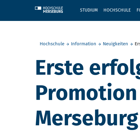
Skip to main content
STUDIUM
HOCHSCHULE
F
Sie befinden sich hier:
Hochschule
Information
Neuigkeiten
Er
Erste erfo
Promotion
Merseburg