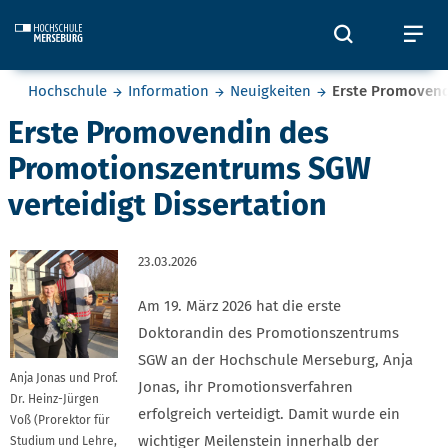
Skip to main content
Öffnet und
Öf
Sie befinden sich hier:
Hochschule
Information
Neuigkeiten
Erste Promovend
Erste Promovendin des
Promotionszentrums SGW
verteidigt Dissertation
23.03.2026
Am 19. März 2026 hat die erste
Doktorandin des Promotionszentrums
SGW an der Hochschule Merseburg, Anja
Anja Jonas und Prof.
Jonas, ihr Promotionsverfahren
Dr. Heinz-Jürgen
erfolgreich verteidigt. Damit wurde ein
Voß (Prorektor für
wichtiger Meilenstein innerhalb der
Studium und Lehre,