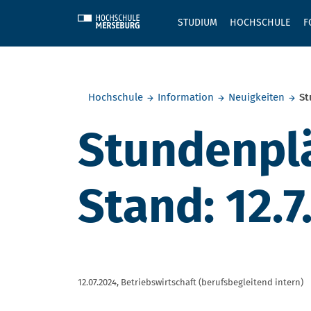
Skip to main content
STUDIUM
HOCHSCHULE
F
Sie befinden sich hier:
Hochschule
Information
Neuigkeiten
St
Stundenplä
Stand: 12.7
12.07.2024,
Betriebswirtschaft (berufsbegleitend intern)