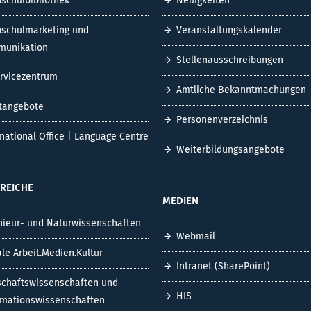
schulbibliothek
Neuigkeiten
schulmarketing und
Veranstaltungskalender
unikation
Stellenausschreibungen
ervicezentrum
Amtliche Bekanntmachungen
tangebote
Personenverzeichnis
rnational Office | Language Centre
Weiterbildungsangebote
REICHE
MEDIEN
nieur- und Naturwissenschaften
Webmail
ale Arbeit.Medien.Kultur
Intranet (SharePoint)
schaftswissenschaften und
HIS
rmationswissenschaften