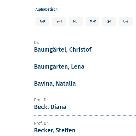
Alphabetisch
A-D
E-H
I-L
M-P
Q-T
U-Z
Dr.
Baumgärtel, Christof
Baumgarten, Lena
Bavina, Natalia
Prof. Dr.
Beck, Diana
Prof. Dr.
Becker, Steffen