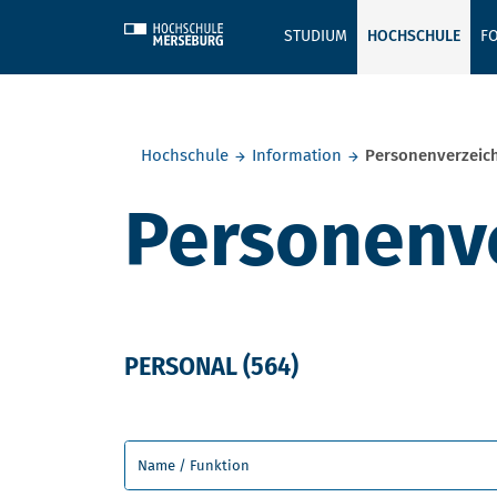
Skip to main content
STUDIUM
HOCHSCHULE
F
Sie befinden sich hier:
Hochschule
Information
Personenverzeic
Personenv
PERSONAL
(564)
Ihre gesuchte Person / Funktion