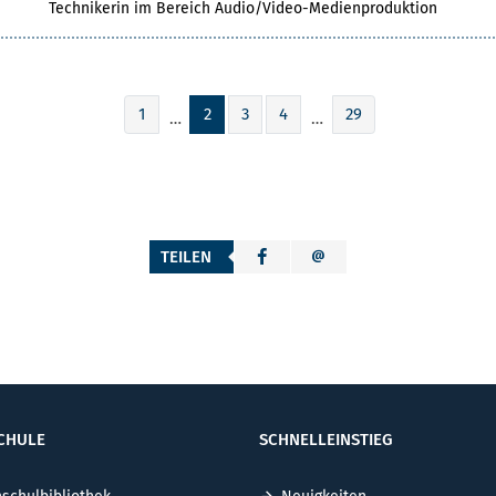
Technikerin im Bereich Audio/Video-Medienproduktion
1
2
3
4
29
…
…
TEILEN
CHULE
SCHNELLEINSTIEG