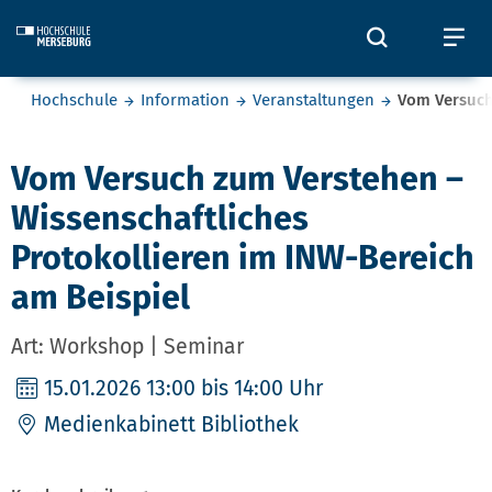
Skip to main content
Öffnet und
Öf
Sie befinden sich hier:
Hochschule
Information
Veranstaltungen
Vom Versuch
Vom Versuch zum Verstehen –
Wissenschaftliches
Protokollieren im INW-Bereich
am Beispiel
Art: Workshop | Seminar
15.01.2026
13:00 bis 14:00 Uhr
Medienkabinett Bibliothek