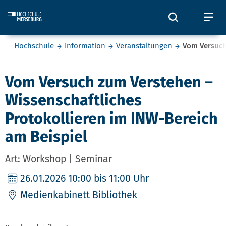
Skip to main content
Öffnet und
Öf
Sie befinden sich hier:
Hochschule
Information
Veranstaltungen
Vom Versuch
Vom Versuch zum Verstehen –
Wissenschaftliches
Protokollieren im INW-Bereich
am Beispiel
Art: Workshop | Seminar
26.01.2026
10:00 bis 11:00 Uhr
Medienkabinett Bibliothek