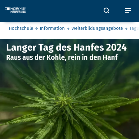
Skip to main content
Öffnet und
Öf
Sie befinden sich hier:
Hochschule
Information
Weiterbildungsangebote
Tag
Langer Tag des Hanfes
Langer Tag des Hanfes 2024
Raus aus der Kohle, rein in den Hanf