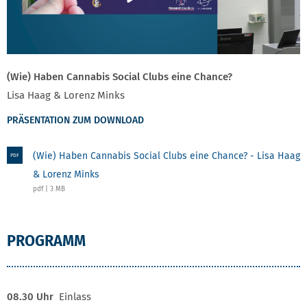
(Wie) Haben Cannabis Social Clubs eine Chance?
Lisa Haag & Lorenz Minks
PRÄSENTATION ZUM DOWNLOAD
(Wie) Haben Cannabis Social Clubs eine Chance? - Lisa Haag
PDF
& Lorenz Minks
pdf | 3 MB
"LANGER TAG DES HANFES"
PROGRAMM
08.30 Uhr
Einlass