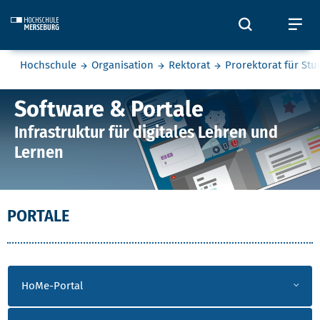
Skip to main content
Öffnet und
Öf
Sie befinden sich hier:
Hochschule
Organisation
Rektorat
Prorektorat für St
Software & Portale
Software & Portale
Infrastruktur für digitales Lehren und
Lernen
PORTALE UND VIDEO
PORTALE
HoMe-Portal