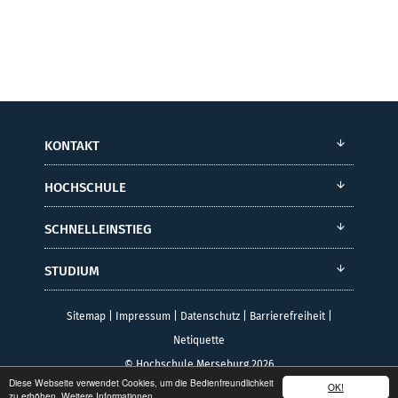
KONTAKT
HOCHSCHULE
SCHNELLEINSTIEG
STUDIUM
Sitemap
|
Impressum
|
Datenschutz
|
Barrierefreiheit
|
Netiquette
© Hochschule Merseburg 2026
Diese Webseite verwendet Cookies, um die Bedienfreundlichkeit
OK!
zu erhöhen.
Weitere Informationen.