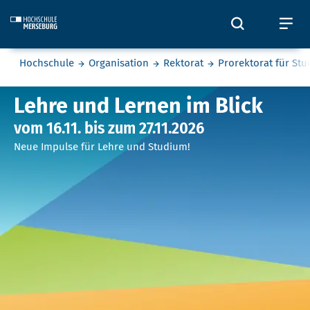
Skip to main content
Öffnet und
Öf
Sie befinden sich hier:
Hochschule
Organisation
Rektorat
Prorektorat für St
Lehre und Lernen im Blick
Lehre und Lernen im Blick
vom 16.11. bis zum 27.11.2026
Neue Impulse für Lehre und Studium!