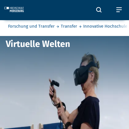
Skip to main content
Öffnet und
Öf
Sie befinden sich hier:
Forschung und Transfer
Transfer
Innovative Hochschule
Virtual Reality Experience
Virtuelle Welten