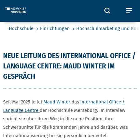
Skip to main content
Öffnet und
Öf
Sie befinden sich hier:
Hochschule
Einrichtungen
Hochschulmarketing und Ko
Maud Winter
NEUE LEITUNG DES INTERNATIONAL OFFICE /
LANGUAGE CENTRE: MAUD WINTER IM
GESPRÄCH
Seit Mai 2025 leitet
Maud Winter
das
International Office /
Language Centre
der Hochschule Merseburg. Im Interview
spricht sie über ihren Weg in die neue Position, ihre
Schwerpunkte für die kommenden Jahre und darüber, was
Internationalisierung für sie persönlich bedeutet.