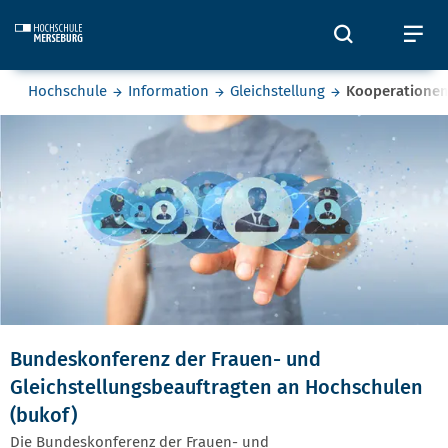
Skip to main content
Öffnet und
Öf
Sie befinden sich hier:
Hochschule
Information
Gleichstellung
Kooperatione
Kooperationen
Bundeskonferenz der Frauen- und
Gleichstellungsbeauftragten an Hochschulen
(bukof)
Die Bundeskonferenz der Frauen- und