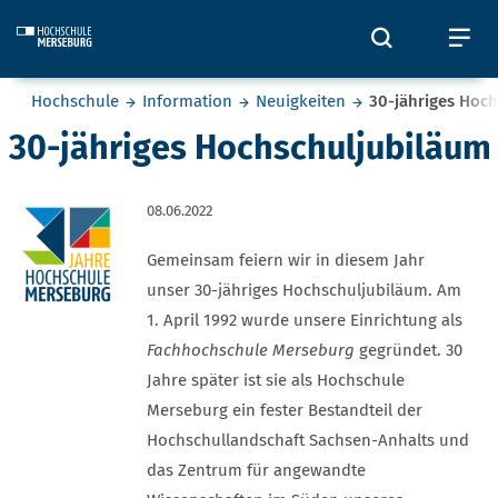
Skip to main content
Öffnet und
Öf
Sie befinden sich hier:
Hochschule
Information
Neuigkeiten
30-jähriges Hoc
30-jähriges Hochschuljubiläum
08.06.2022
Gemeinsam feiern wir in diesem Jahr
unser 30-jähriges Hochschuljubiläum. Am
1. April 1992 wurde unsere Einrichtung als
Fachhochschule Merseburg
gegründet. 30
Jahre später ist sie als Hochschule
Merseburg ein fester Bestandteil der
Hochschullandschaft Sachsen-Anhalts und
das Zentrum für angewandte