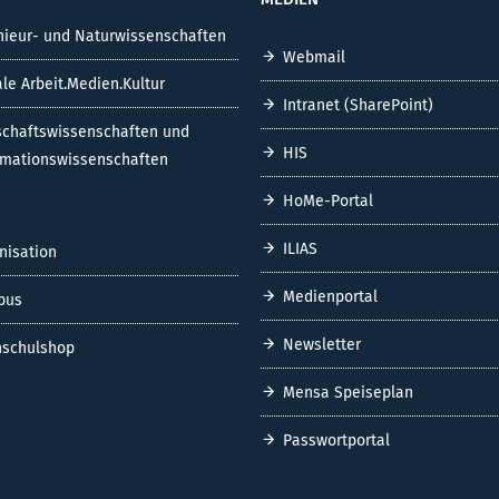
nieur- und Naturwissenschaften
Webmail
ale Arbeit.Medien.Kultur
Intranet (SharePoint)
schaftswissenschaften und
HIS
rmationswissenschaften
HoMe-Portal
ILIAS
nisation
Medienportal
pus
Newsletter
schulshop
Mensa Speiseplan
Passwortportal