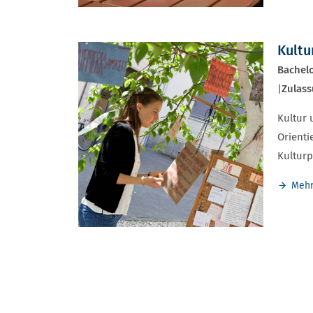
Kultu
Bachelo
|
Zulass
Kultur 
Orienti
Kulturp
Mehr