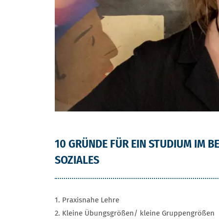
10 GRÜNDE FÜR EIN STUDIUM IN 
10 GRÜNDE FÜR EIN STUDIUM IM 
SOZIALES
1. Praxisnahe Lehre
2. Kleine Übungsgrößen/ kleine Gruppengrößen