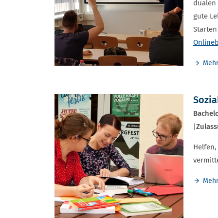
dualen 
gute Le
Starten
Online
Mehr
Sozia
Bachelo
|
Zulass
Helfen,
vermitt
Mehr