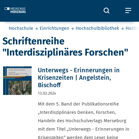
Skip to main content
Öffnet und
Öf
Sie befinden sich hier:
Hochschule
Einrichtungen
Hochschulbibliothek
Hochs
Schriftenreihe
"Interdisziplinäres Forschen"
Unterwegs - Erinnerungen in
Krisenzeiten | Angelstein,
Bischoff
13.03.2024
Mit dem 5. Band der Publikationsreihe
„Interdisziplinäres Denken, Forschen,
Handeln des Hochschulverlags Merseburg
mit dem Titel „Unterwegs - Erinnerungen in
Krisenzeiten“ werden dem Leser keine