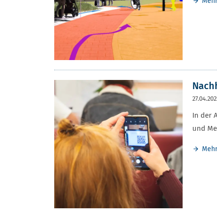
Meh
Nachh
27.04.20
In der 
und Me
Meh