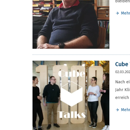
bleiben
Meh
Cube 
02.03.20
Nach e
Jahr Kl
erreich
Meh