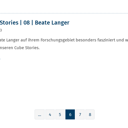
Stories | 08 | Beate Langer
23
te Langer auf ihrem Forschungsgebiet besonders fasziniert und w
unseren Cube Stories.
r
…
4
5
6
7
8