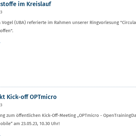
stoffe im Kreislauf
23
ia Vogel (UBA) referierte im Rahmen unserer Ringvorlesung "Circul
offen".
r
kt Kick-off OPTmicro
23
ng zum öffentlichen Kick-Off-Meeting „OPTmicro - OpenTrainingD
bile“ am 23.05.23, 10.30 Uhr!