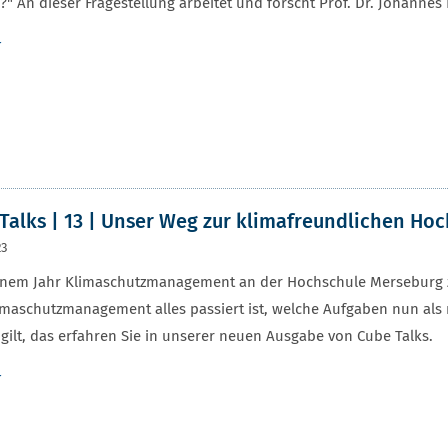
?" An dieser Fragestellung arbeitet und forscht Prof. Dr. Johan
r
Talks | 13 | Unser Weg zur klimafreundlichen Ho
23
inem Jahr Klimaschutzmanagement an der Hochschule Merseburg z
imaschutzmanagement alles passiert ist, welche Aufgaben nun als
 gilt, das erfahren Sie in unserer neuen Ausgabe von Cube Talks.
r