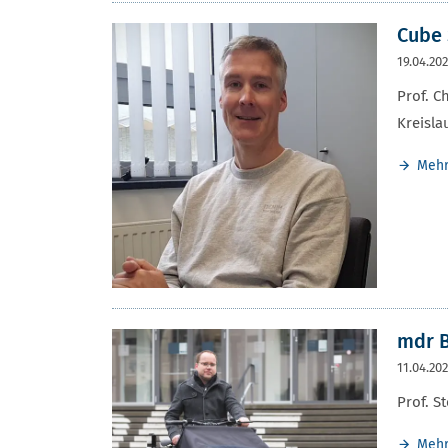
Cube 
19.04.20
Prof. C
Kreisla
Meh
mdr 
11.04.20
Prof. S
Meh