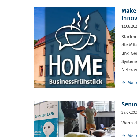
MakeE
Innov
12.08.20
Starten
die Mit
und Ges
Systeme
Netzwe
Meh
Senio
24.07.20
Wenn da
Meh