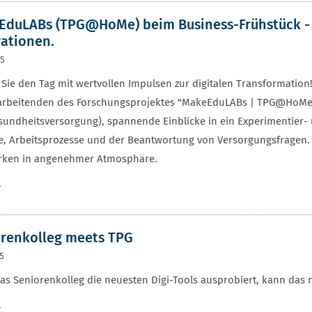
duLABs (TPG@HoMe) beim Business-Frühstück - Ei
ationen.
25
 Sie den Tag mit wertvollen Impulsen zur digitalen Transformation
arbeitenden des Forschungsprojektes "MakeEduLABs | TPG@HoMe" (
undheitsversorgung), spannende Einblicke in ein Experimentier- u
, Arbeitsprozesse und der Beantwortung von Versorgungsfragen. 
rken in angenehmer Atmosphäre.
r
renkolleg meets TPG
25
s Seniorenkolleg die neuesten Digi-Tools ausprobiert, kann das 
r