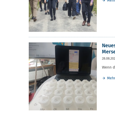
Meh
Neues
Merse
28.08.20
Wenn di
Meh