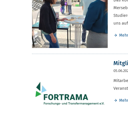
Das Ko
Mersebu
Studier
uns auf
Meh
Mitgl
05.06.20
Mitarb
Veranst
Meh