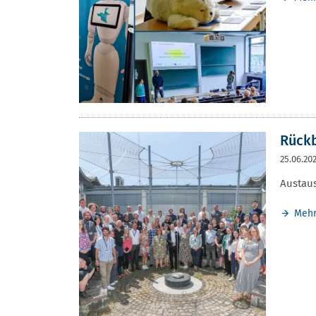
Rückb
25.06.20
Austaus
Meh