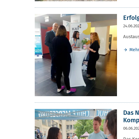
Erfol
24.06.20
Austau
Meh
Das N
Kompe
06.06.20