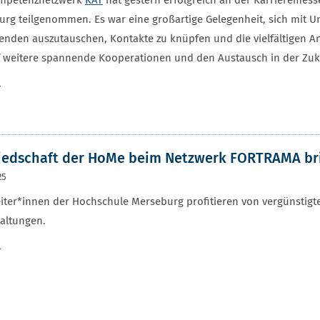
mpetenznetzwerk
KAT
hat gestern erfolgreich an der Karrieremes
rg teilgenommen. Es war eine großartige Gelegenheit, sich mit 
enden auszutauschen, Kontakte zu knüpfen und die vielfältigen An
 weitere spannende Kooperationen und den Austausch in der Zuk
r
iedschaft der HoMe beim Netzwerk FORTRAMA brin
25
eiter*innen der Hochschule Merseburg profitieren von vergünsti
altungen.
r