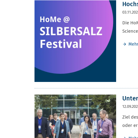
Hochs
03.11.20
Die HoM
Science
Meh
Unte
12.09.20
Ziel de
oder er